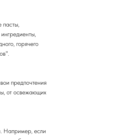
е пасты,
 ингредиенты,
ного, горячего
ов".
свои предпочтения
сы, от освежающих
и. Например, если