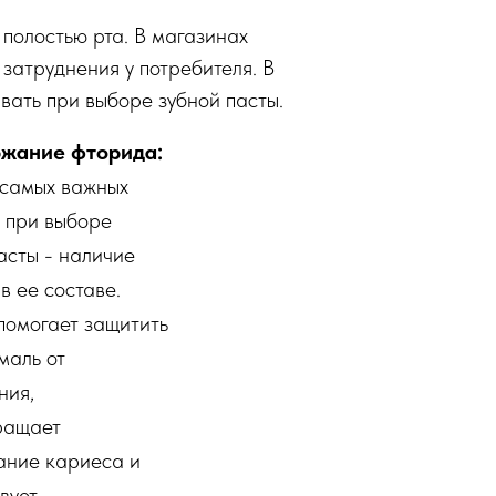
полостью рта. В магазинах
 затруднения у потребителя. В
вать при выборе зубной пасты.
жание фторида:
 самых важных
 при выборе
асты - наличие
в ее составе.
помогает защитить
маль от
ния,
ращает
ание кариеса и
вует