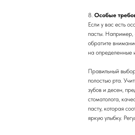
8.
Особые требов
Если у вас есть о
пасты. Например, 
обратите внимание
на определенные и
Правильный выбор 
полостью рта. Учи
зубов и десен, пр
стоматолога, каче
пасту, которая со
яркую улыбку. Рег