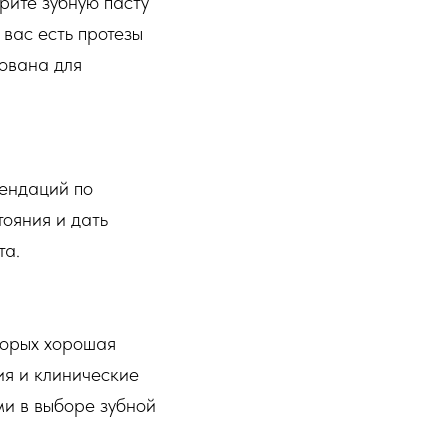
рите зубную пасту
вас есть протезы
дована для
мендаций по
тояния и дать
та.
торых хорошая
ия и клинические
ми в выборе зубной