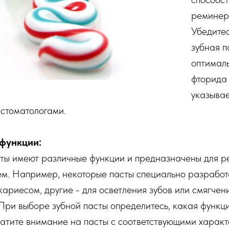
реминер
Убедитес
зубная п
оптимал
фторида
указывае
стоматологами.
функции:
сты имеют различные функции и предназначены для 
ем. Например, некоторые пасты специально разработ
кариесом, другие - для осветления зубов или смягчен
 При выборе зубной пасты определитесь, какая функц
атите внимание на пасты с соответствующими харак