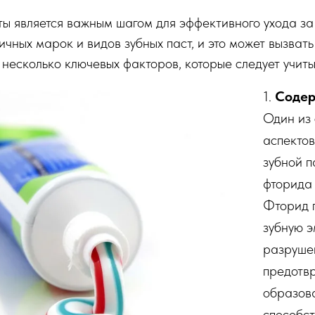
ы является важным шагом для эффективного ухода за 
ных марок и видов зубных паст, и это может вызвать
несколько ключевых факторов, которые следует учиты
1.
Содер
Один из
аспектов
зубной п
фторида 
Фторид 
зубную э
разруше
предотв
образов
способст