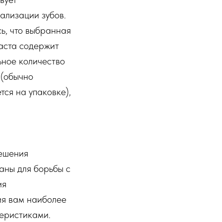
ализации зубов.
ь, что выбранная
аста содержит
ьное количество
 (обычно
тся на упаковке),
решения
аны для борьбы с
ия
ия вам наиболее
теристиками.