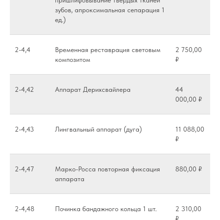
зубов, апроксимальная сепарация 1
ед.)
2-4,4
Временная реставрация световым
2 750,00
композитом
₽
2-4,42
Аппарат Дерихсвайлера
44
000,00 ₽
2-4,43
Лингвальный аппарат (дуга)
11 088,00
₽
2-4,47
Марко-Росса повторная фиксация
880,00 ₽
аппарата
2-4,48
Починка бандажного кольца 1 шт.
2 310,00
₽