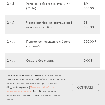
2-4,8
Установка брекет-системы Н4
154
(США)
000,00 ₽
2-4,9
Частичная брекет-система на 1
38
челюсть 2×2, 3×3
500,00 ₽
2-4.1.1
Повторное посещение с брекет-
880,00 ₽
системой
2-4.1.1
Осмотр без оплаты
0,00 ₽
2-4.1.10
Динамическое наблюдение, осмотр
715,00 ₽
Мы используем куки, в том числе в целях сбора
статистических данных и обработки персональных
данных с использованием интернет-сервиса
СОГЛАСЕН
«Яндекс.Метрика». (
Политика обработки
2-4.1.11
Помощь при боли (не у своего
770,00 ₽
персональных данных
) Если Вы не согласны
врача)
немедленно прекратите использование данного
сайта.