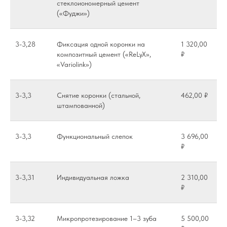
стеклоиономерный цемент
(«Фуджи»)
3-3,28
Фиксация одной коронки на
1 320,00
композитный цемент («ReLyX»,
₽
«Variolink»)
3-3,3
Снятие коронки (стальной,
462,00 ₽
штампованной)
3-3,3
Функциональный слепок
3 696,00
₽
3-3,31
Индивидуальная ложка
2 310,00
₽
3-3,32
Микропротезирование 1–3 зуба
5 500,00