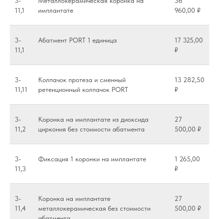
3-
Металлокерамическая коронка на
36
11,1
имплантате
960,00 ₽
3-
Абатмент PORT 1 единица
17 325,00
11,1
₽
3-
Колпачок протеза и сменный
13 282,50
11,11
ретенционный колпачок PORT
₽
3-
Коронка на имплантате из диоксида
27
11,2
циркония без стоимости абатмента
500,00 ₽
3-
Фиксация 1 коронки на имплантате
1 265,00
11,3
₽
3-
Коронка на имплантате
27
11,4
металлокерамическая без стоимости
500,00 ₽
абатмента