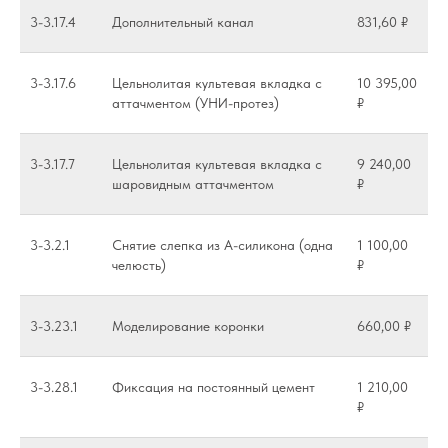
3-3.17.4
Дополнительный канал
831,60 ₽
3-3.17.6
Цельнолитая культевая вкладка с
10 395,00
аттачментом (УНИ-протез)
₽
3-3.17.7
Цельнолитая культевая вкладка с
9 240,00
шаровидным аттачментом
₽
3-3.2.1
Снятие слепка из А-силикона (одна
1 100,00
челюсть)
₽
3-3.23.1
Моделирование коронки
660,00 ₽
3-3.28.1
Фиксация на постоянный цемент
1 210,00
₽