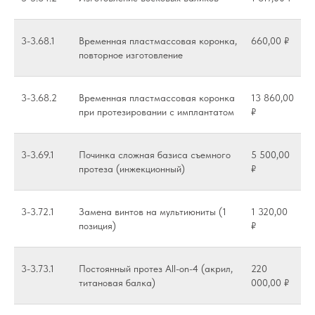
3-3.68.1
Временная пластмассовая коронка,
660,00 ₽
повторное изготовление
3-3.68.2
Временная пластмассовая коронка
13 860,00
при протезировании с имплантатом
₽
3-3.69.1
Починка сложная базиса съемного
5 500,00
протеза (инжекционный)
₽
3-3.72.1
Замена винтов на мультиюниты (1
1 320,00
позиция)
₽
3-3.73.1
Постоянный протез All-on-4 (акрил,
220
титановая балка)
000,00 ₽