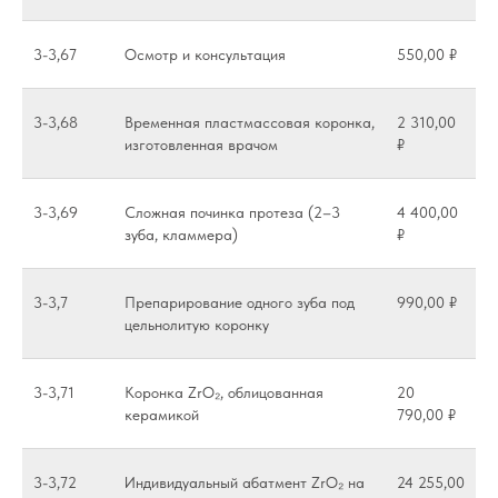
3-3,67
Осмотр и консультация
550,00 ₽
3-3,68
Временная пластмассовая коронка,
2 310,00
изготовленная врачом
₽
3-3,69
Сложная починка протеза (2–3
4 400,00
зуба, кламмера)
₽
3-3,7
Препарирование одного зуба под
990,00 ₽
цельнолитую коронку
3-3,71
Коронка ZrO₂, облицованная
20
керамикой
790,00 ₽
3-3,72
Индивидуальный абатмент ZrO₂ на
24 255,00