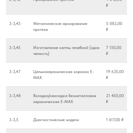
₽
3-3,43
Металлическое армирование
5 082,00
протеза
₽
3-3,45
Изготовление каппы лечебной (одна
7 150,00
челюсть)
₽
3-3,47
Цельнокерамическая коронка E-
19 635,00
MAX
₽
3-3,48
Вкладка/накладка безметалловая
21 450,00
керамическая E-MAX
₽
3-3,5
Диагностические модели
1 617,00 ₽