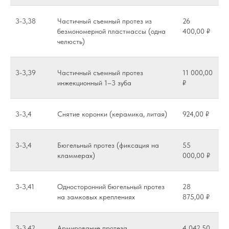
3-3,38
Частичный съемный протез из
26
безмономерной пластмассы (одна
400,00 ₽
челюсть)
3-3,39
Частичный съемный протез
11 000,00
инжекционный 1–3 зуба
₽
3-3,4
Снятие коронки (керамика, литая)
924,00 ₽
3-3,4
Бюгельный протез (фиксация на
55
кламмерах)
000,00 ₽
3-3,41
Односторонний бюгельный протез
28
на замковых креплениях
875,00 ₽
3-3,42
Армирование протеза
4 042,50