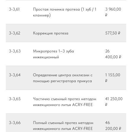
3-3,61
Простая починка протеза (1 зуб / 1
3 960,00
кламмер)
₽
3-3,62
Коррекция протеза
577,50 ₽
3-3,63
Микропротез 1–3 зуба
26
инжекционный
400,00 ₽
3-3,64
Определение центра окклюзии с
1 155,00
помощью регистратора прикуса
₽
3-3,65
Частично съемный протез методом
41 250,00
инжекционного литья ACRY-FREE
₽
3-3,66
Полный съемный протез методом
46
инжекционного литья ACRY-FREE
200,00 ₽