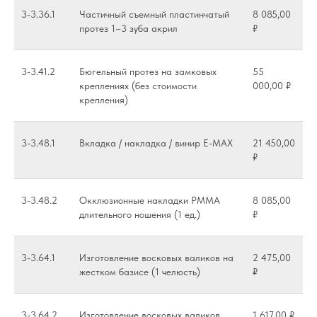
3-3.36.1
Частичный съемный пластинчатый
8 085,00
протез 1–3 зуба акрил
₽
3-3.41.2
Бюгельный протез на замковых
55
креплениях (без стоимости
000,00 ₽
крепления)
3-3.48.1
Вкладка / накладка / винир E-MAX
21 450,00
₽
3-3.48.2
Окклюзионные накладки PMMA
8 085,00
длительного ношения (1 ед.)
₽
3-3.64.1
Изготовление восковых валиков на
2 475,00
жестком базисе (1 челюсть)
₽
3-3.64.2
Изготовление восковых валиков
1 617,00 ₽