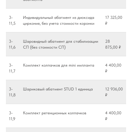
3-
Индивидуальный абатмент из диоксида
17 325,00
11,5
циркония, без учета стоимости коронки
₽
3-
Шаровидный абатмент для стабилизации
28
11,6
СП (без стоимости СП)
875,00 ₽
3-
Комплект колпачков для mini импланта
4 400,00
11,7
₽
3-
Шариковый абатмент STUD 1 единица
12 936,00
11,8
₽
3-
Комплект ретенционных колпачков
4 400,00
11,9
₽