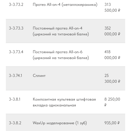
3-3.73.2
Протез All-on-4 (металлокерамика)
313
500,00 ₽
3-3.73.3
Постоянный протез All-on-4
352
(цирконий на титановой балке)
000,00 ₽
3-3.73.4
Постоянный протез All-on-6
418
(цирконий на титановой балке)
000,00 ₽
3-3.74.1
Сплинт
25
300,00 ₽
3-3.8.1
Композитная культевая штифтовая
8 250,00
вкладка одноканальная
₽
3-3.8.2
WaxUp моделирование (1 зуб)
935,00 ₽